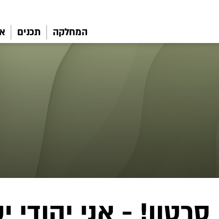
המחלקה
תכנים
את
סרטון! - אני יהודי י